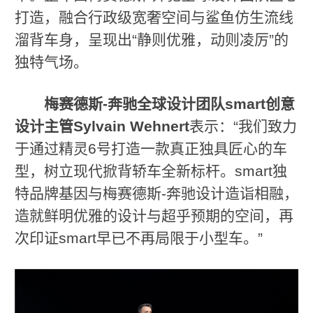
打造，融合行政级宽奢空间与鲨鱼仿生流线
溜背车身，呈现出“静则优雅，动则凌厉”的
独特气场。
梅赛德斯
-
奔驰全球设计团队
smart
创意
设计主管
Sylvain Wehnert
表示：“我们致力
于通过精灵6号打造一款真正独具匠心的车
型，树立现代掀背轿车全新标杆。smart独
特品牌基因与梅赛德斯-奔驰设计造诣相融，
造就鲜明优雅的设计与超乎预期的空间，再
次印证smart早已不再局限于小型车。”