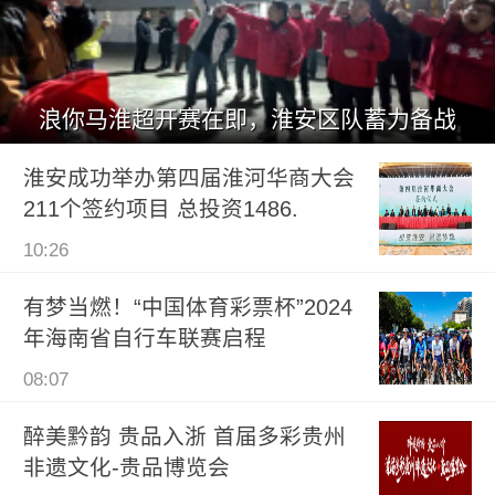
浪你马淮超开赛在即，淮安区队蓄力备战
淮安成功举办第四届淮河华商大会
211个签约项目 总投资1486.
10:26
有梦当燃！“中国体育彩票杯”2024
年海南省自行车联赛启程
08:07
醉美黔韵 贵品入浙 首届多彩贵州
非遗文化-贵品博览会