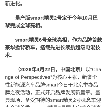
新
进化
。
量产版
smart
精灵
2
号定于今年
10
月巴
黎完成全球亮相。
smart
精灵
6
号全球亮相，作为品牌首款
豪华掀背轿车，搭载先进长续航超级电混技
术。
（
2026
年
4
月
22
日，中国北京）
以“Cha
nge of Perspectives”为核心主张，新奢个
性新能源汽车品牌smart今日于北京举办品
牌之夜活动，正式开启品牌发展新篇章。盛
典现场，备受期待的smart精灵2号概念车迎