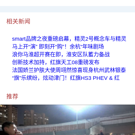
相关新闻
smart品牌之夜重磅启幕，精灵2号概念车与精灵
马上开“演” 即刻开“购”！余杭“年味剧场
浪你马淮超开赛在即，淮安区队蓄力备战
创新技术加持，红旗天工08重磅发布
法国娇兰护肤大使周翊然惊喜现身杭州武林银泰
“旗”乐缤纷，炫动津门！红旗HS3 PHEV & 红
推荐