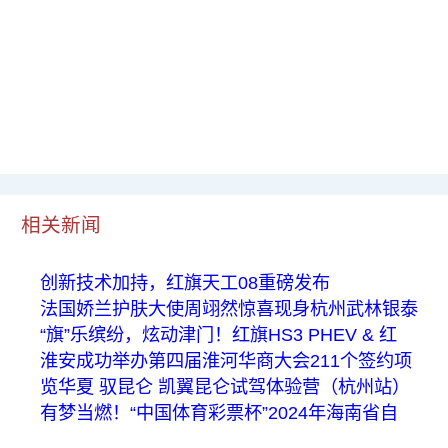
相关新闻
创新技术加持，红旗天工08重磅发布
法国娇兰护肤大使周翊然惊喜现身杭州武林银泰
“旗”乐缤纷，炫动津门！红旗HS3 PHEV & 红
淮安成功举办第四届淮河华商大会211个签约项
览华夏 驭昆仑 凯翼昆仑试驾体验营（杭州站）
有梦当燃！“中国体育彩票杯”2024年海南省自